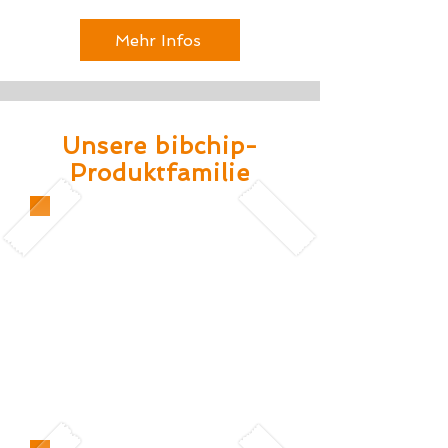
Mehr Infos
Unsere bibchip-
Produktfamilie
Unser bibchip ist das
Original unter den
Startnummern!
Den Chip in der
Startnummer haben
wir erfunden.