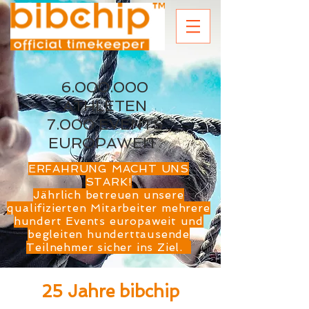
6.000.000
ATHLETEN
7.000 EVENTS
EUROPAWEIT
ERFAHRUNG MACHT UNS
STARK!
Jährlich betreuen unsere
qualifizierten Mitarbeiter mehrere
hundert Events europaweit und
begleiten hunderttausende
Teilnehmer sicher ins Ziel.
25 Jahre bibchip