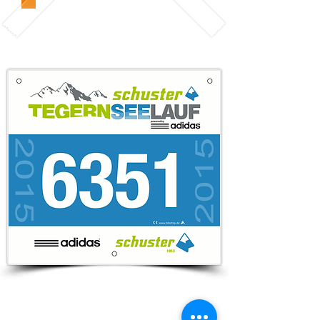
BIB = STARTNUMMER
CHIP=TRANSPONDER