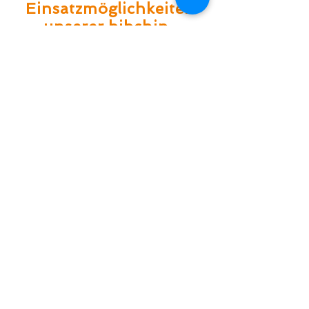
Einsatzmöglichkeiten
unserer bibchip-
Systeme
LAUFEN
Ob Stadtmarathon mit 30.000
Teilnehmern oder Ultramarathon
mit 200 Teilnehmern - wir haben
die passenden Produkte und
Services für Ihre Veranstaltung.